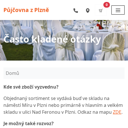
Přejít k hlavnímu obsahu
items
0
Půjčovna z Plzně
Často kladené otázky
Drobečková navigace
Domů
Kde své zboží vyzvednu?
Objednaný sortiment se vydává buď ve skladu na
náměstí Míru v Plzni nebo primárně v hlavním a velkém
skladu v ulici Nad Feronou v Plzni. Odkaz na mapu
ZDE
.
Je možný také rozvoz?