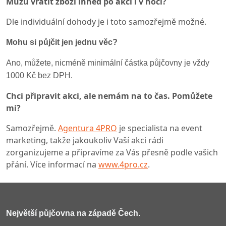
Můžu vrátit zboží ihned po akci i v noci?
Dle individuální dohody je i toto samozřejmě možné.
Mohu si půjčit jen jednu věc?
Ano, můžete, nicméně minimální částka půjčovny je vždy
1000 Kč bez DPH.
Chci připravit akci, ale nemám na to čas. Pomůžete
mi?
Samozřejmě.
Agentura 4PRO
je specialista na event
marketing, takže jakoukoliv Vaší akci rádi
zorganizujeme a připravíme za Vás přesně podle vašich
přání. Více informací na
www.4pro.cz
.
Největší půjčovna na západě Čech
.