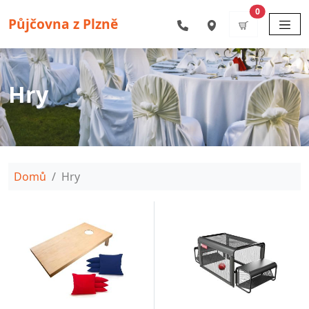
Přejít k hlavnímu obsahu
items
0
Půjčovna z Plzně
Hry
Drobečková navigace
Domů
Hry