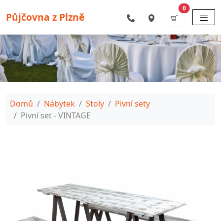
Přejít k hlavnímu obsahu
items
0
Půjčovna z Plzně
Drobečková navigace
Domů
Nábytek
Stoly
Pivní sety
Pivní set - VINTAGE